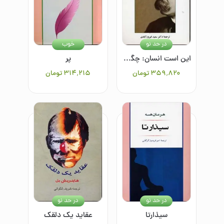
در حد نو
خوب
این است انسان: چگونه آن می‌شویم که هستیم
پر
۳۵۹٬۸۲۰
تومان
۳۱۴٬۲۱۵
تومان
در حد نو
در حد نو
سیذارتا
عقاید یک دلقک