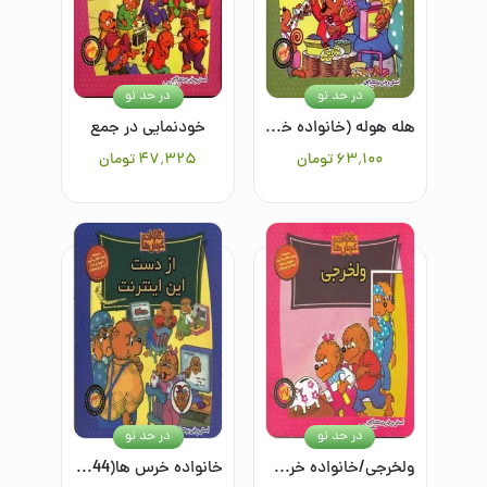
در حد نو
در حد نو
هله هوله (خانواده خرس ها 32)
خودنمایی در جمع
۶۳٬۱۰۰
تومان
۴۷٬۳۲۵
تومان
در حد نو
در حد نو
ولخرجی/خانواده خرس ها 27
خانواده خرس ها(44)از دست اینترنت