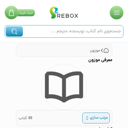
سبد
خرید
موزون
معرفی
موزون
مرتب سازی
88
کتاب