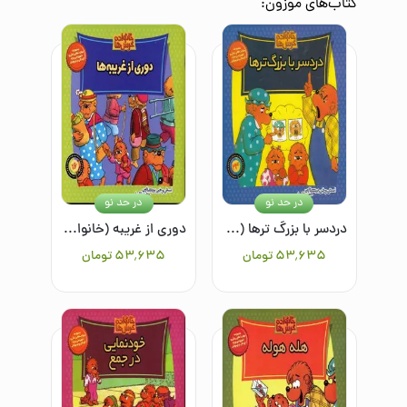
کتاب‌های
موزون
:
در حد نو
در حد نو
دردسر با بزرگ ترها (خانواده خرس ها 24)
دوری از غریبه (خانواده خرس ها 16)
۵۳٬۶۳۵
تومان
۵۳٬۶۳۵
تومان