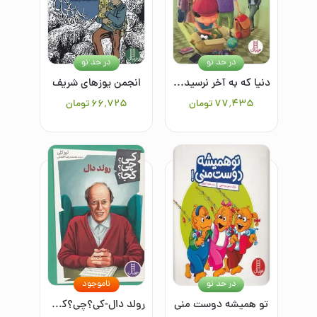
در حد نو
در حد نو
دنیا که به آخر نرسیده: درباره جدایی پدرومادر
انجمن یوزهای شریف
۷۷٬۴۳۵
تومان
۶۶٬۷۲۵
تومان
در حد نو
ناموجود
تو همیشه دوست منی
رولد دال-کی؟چی؟کجا؟