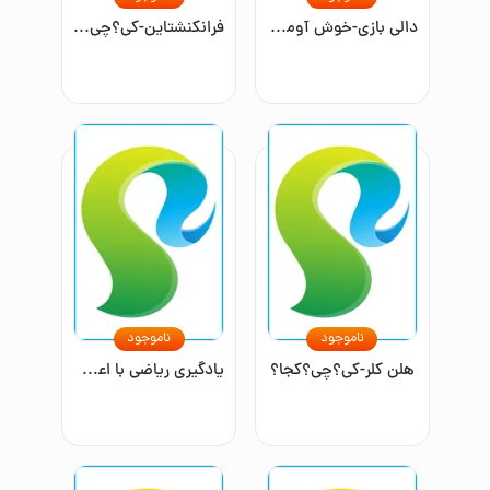
دالی بازی-خوش آومدی نی نی جون!
فرانکنشتاین-کی؟چی؟کجا؟
ناموجود
ناموجود
هلن کلر-کی؟چی؟کجا؟
یادگیری ریاضی با اعداد انگلیسی