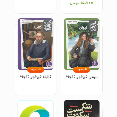
۱۱۵٬۷۲۵
تومان
ناموجود
ناموجود
نیوتن-کی؟چی؟کجا؟
گالیله-کی؟چی؟کجا؟