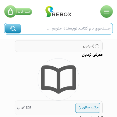
سبد
خرید
نردبان
معرفی
نردبان
مرتب سازی
503
کتاب