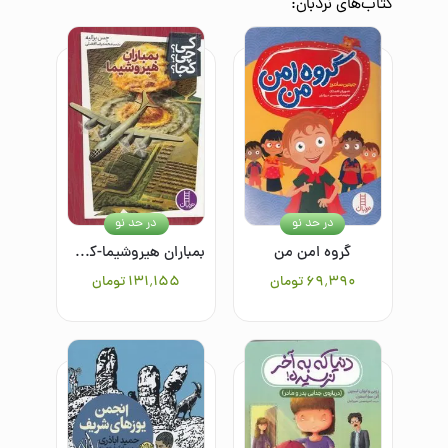
کتاب‌های
نردبان
:
در حد نو
در حد نو
گروه امن من
بمباران هیروشیما-کی؟چی؟کجا؟
۶۹٬۳۹۰
تومان
۱۳۱٬۱۵۵
تومان