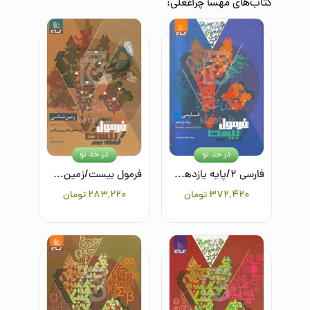
کتاب‌های
مهسا چراغعلی
:
در حد نو
در حد نو
فارسی ۲/پایه یازدهم مشترک همه رشته ها
فرمول بیست/زمین‌شناسی یازدهم/تجربی و ریاضی
۳۷۲٬۴۲۰
تومان
۲۸۳٬۲۲۰
تومان