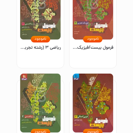
ناموجود
ناموجود
فرمول بیست/فیزیک ۳ تجربی/پایه دوازدهم
ریاضی ۳ (رشته تجربی)رشته علوم تجربی
ناموجود
ناموجود