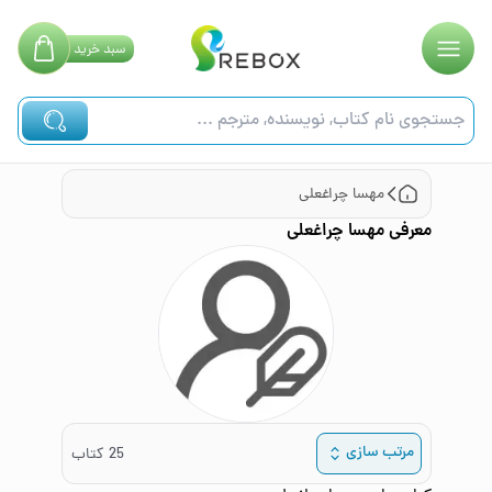
سبد
خرید
مهسا چراغعلی
معرفی
مهسا چراغعلی
مرتب سازی
25
کتاب