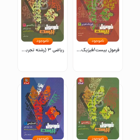
ناموجود
ناموجود
فرمول بیست/فیزیک ۳ تجربی/پایه دوازدهم
ریاضی ۳ (رشته تجربی)رشته علوم تجربی
ناموجود
ناموجود