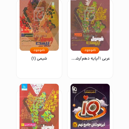
ناموجود
ناموجود
عربی ۱/پایه دهم/رشته های تجربی و ریاضی
شیمی (۱)