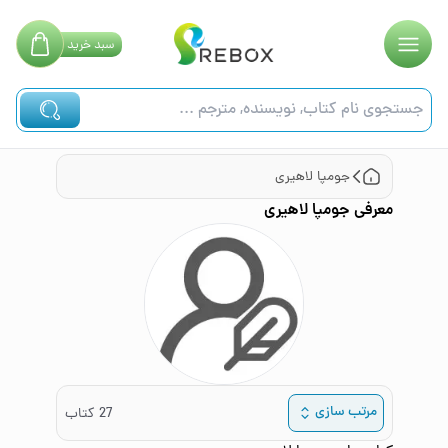
سبد
خرید
جومپا لاهیری
معرفی
جومپا لاهیری
مرتب سازی
27
کتاب