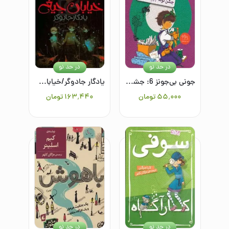
در حد نو
در حد نو
جونی بی‌جونز 6: جشن تولد جیم بدجنسه
یادگار جادوگر/خیابان جیغ
۵۵٬۰۰۰
تومان
۱۶۳٬۴۴۰
تومان
در حد نو
در حد نو