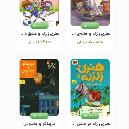
در حد نو
در حد نو
هنری زلزله و خانه‌ی اشباح 5
هنری زلزله و عشق فوتبال 10
۱۵۷٬۰۸۰
تومان
۱۸۴٬۱۰۰
تومان
در حد نو
در حد نو
هنری زلزله در جشن تولد 6
دروغگو و جاسوس