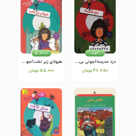
خوب
در حد نو
دزد مدرسه/جونی بی جونز 8
هیولای زیر تخت/جونی بی جونز7
۴۶٬۷۵۰
تومان
۵۵٬۰۰۰
تومان