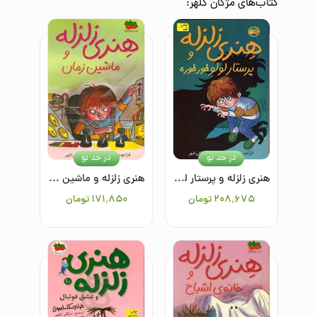
کتاب‌های
مژگان کلهر
:
در حد نو
در حد نو
هنری زلزله و پرستار لولو خورخوره 4
هنری زلزله و ماشین زمان 9
۲۰۸٬۶۷۵
تومان
۱۷۱٬۸۵۰
تومان