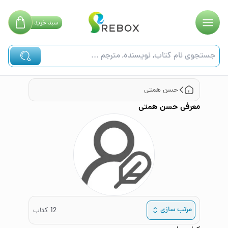
سبد
خرید
حسن همتی
معرفی
حسن همتی
مرتب سازی
12
کتاب