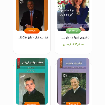
در حد نو
ناموجود
دختری تنها در پاریس (شهر امید و ناامیدی) و 8 داستان کوتاه دیگر
قدرت فکر (طرز فکرتان را عوض کنید تا زندگیتان عوض شود)
۱۶۷٬۸۰۰
تومان
ناموجود
ناموجود