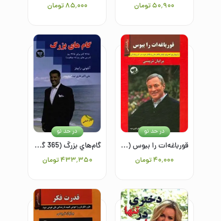
۵۰٬۹۰۰
تومان
۸۵٬۰۰۰
تومان
در حد نو
در حد نو
قورباغه‌ات را ببوس (12 روش بزرگ برای تبدیل افکار منفی به افکار مثبت در کار و زندگیتان)
گام‌هاي بزرگ (365 گام براي 365 روز / درس‌هاي روزانه موفقيت)
۴۰٬۰۰۰
تومان
۴۳۳٬۳۵۰
تومان