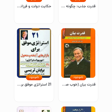
قدرت جذب: چگونه دیگران را مجذوب خود کنیم
حکایت دولت و فرزانگی (میلیونر فوری)
ناموجود
ناموجود
قدرت بیان (خوب صحبت کنید تا برنده شوید)
21 استراتژی موفق برای بازارهای آشفته و متحول (توربواستراتژی): 21 روش موثر برای دگرگون‌ ساختن سازمان‌های ....