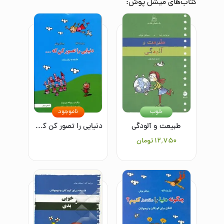
کتاب‌های
میشل پوش
:
خوب
ناموجود
طبیعت و آلودگی
دنیایی را تصور کن که ...: فلسفه به زبان ساده
۱۲٬۷۵۰
تومان