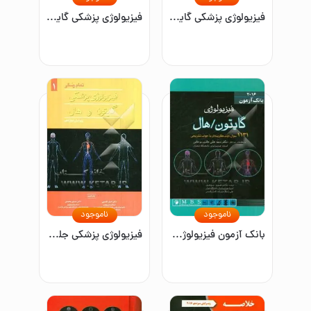
فیزیولوژی پزشکی گایتون و هال ۲۰۲۱ (جلد دوم)
فیزیولوژی پزشکی گایتون - هال 2016
ناموجود
ناموجود
بانک آزمون فیزیولوژی گایتون / هال: 1131 سوال چندگزینه‌ای با جواب تشریحی
فیزیولوژی پزشکی جلد اول