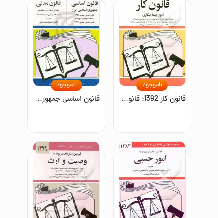
ناموجود
ناموجود
قانون کار 1392: قانون بیمه بیکاری همراه با تصویب‌نامه‌ها، آئین‌نامه‌ها، بخشنامه‌ها، دستورالعمل‌ها، طبقه‌بندی مشاغل، پاداش افزایش تولید، مزد و پاداش، شوراها
قانون اساسی جمهوری اسلامی ایران: مصوب 1358، اصلاحات و تغییرات و تتمیم قانون اساسی مصوب 1368، قانون مدنی: جلد اول - جلد دوم - جلد سوم با آخرین اصلاحیه‌