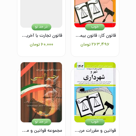
خوب
در حد نو
قانون کار: قانون بیمه بیکاری همراه با تصویب‌نامه‌ها، آئین‌نامه‌ها، بخشنامه‌ها، دستورالعمل‌ها، طبقه‌بندی مشاغل، پاداش افزایش تولید، مزد و پاداش، شوراها
قانون تجارت با آخرین اصلاحیه‌ها و الحاقات: همراه با مواد 21 الی 93 قانون تجارت مصوب 1311/12/13، سیاست تجارت الکترونیکی جمهوری اسلامی ایران، ...
۲۶۳٬۴۹۶
تومان
۶۰٬۰۰۰
تومان
خوب
در حد نو
قوانین و مقررات مربوط به شهر و شهرداری: شوراهای اسلامی کشور - قوانین شهرداری - اصناف - اماکن عمومی - نوسازی و عمران شهری - اراضی و املاک - نظام مهندسی
مجموعه قوانین و مقررات جزایی: همراه با آراء وحدت رویه، نظریات شورای نگهبان، نظریات مشورتی اداره حقوقی دادگستری، نظریات مجمع تشخیص مصلحت نظام، ...