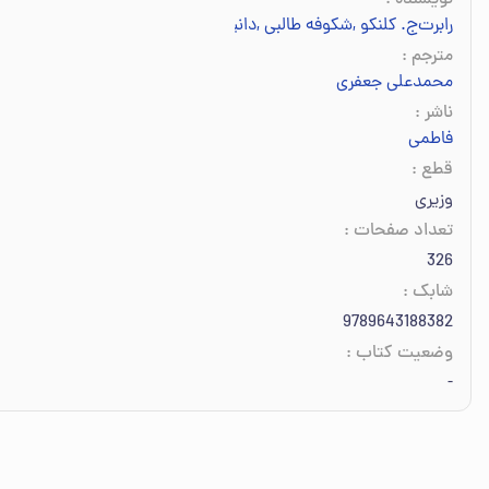
نویسنده
:
رابرت‌ج. کلنکو
,
شکوفه طالبی
,
دانیل کلپنر
مترجم
:
محمدعلی جعفری
ناشر
:
فاطمی
قطع
:
وزیری
تعداد صفحات
:
326
شابک
:
9789643188382
وضعیت کتاب
:
-