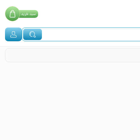
سبد
خرید