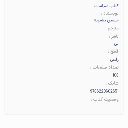
کتاب سیاست
نویسنده
:
حسین بشیریه
مترجم
:
ناشر
:
نی
قطع
:
رقعی
تعداد صفحات
:
108
شابک
:
9786220602651
وضعیت کتاب
:
-