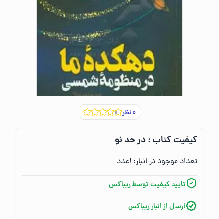
۰
نظر
در حد نو
کیفیت کتاب :‌
تعداد موجود در انبار:‌
۱
عدد
تایید کیفیت توسط ریباکس
ارسال از انبار ریباکس