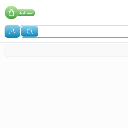
سبد
خرید