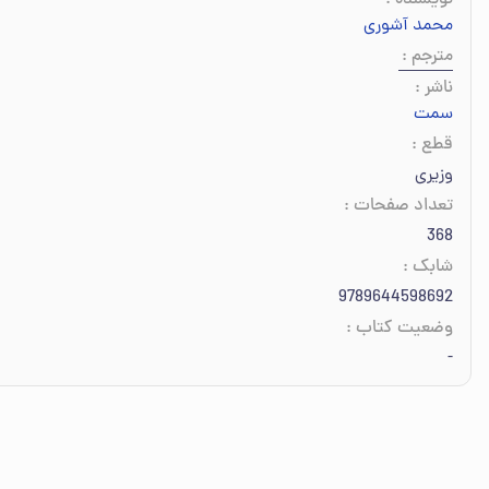
نویسنده
:
محمد آشوری
مترجم
:
ناشر
:
سمت
قطع
:
وزیری
تعداد صفحات
:
368
شابک
:
9789644598692
وضعیت کتاب
:
-