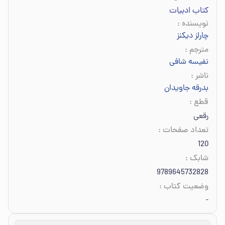
کتاب ادبیات
نویسنده
:
چارلز دیکنز
مترجم
:
نفیسه شافی
ناشر
:
بدرقه جاویدان
قطع
:
رقعی
تعداد صفحات
:
120
شابک
:
9789645732828
وضعیت کتاب
:
-