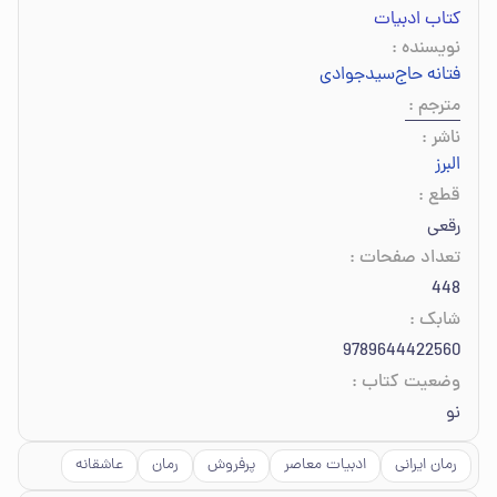
کتاب ادبیات
نویسنده
:
فتانه حاج‌سیدجوادی
مترجم
:
ناشر
:
البرز
قطع
:
رقعی
تعداد صفحات
:
448
شابک
:
9789644422560
وضعیت کتاب
:
نو
رمان ایرانی
ادبیات معاصر
پرفروش
رمان
عاشقانه