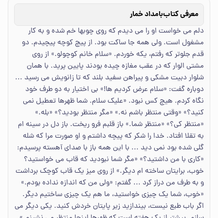
معرفی کتاب
بامداد خمار
دلم می خواست او را می دیدم که روی چوبها خم شده و به کار
مشغول است. ولی همه جا ساکت بود. از پیچ کوچه پیچیدم. دو
قدم جلوتر که رفتم، یکه خوردم. «سلام خانم کوچولو.» از روی
مشتی الوار که در عقب مغازه چیده بودند پایین پرید. با همان
شلوار دبیت مشکی و پیراهن سفید بلند که تا زانویش می رسید ...
دوباره گفت: «سلام عرض کردیم ها!» بی اختیار به دو طرف خود
نگاه کردم. هیچ کس نبود. «علیک سلام. شما ظهرها تعطیل نمی
کنید؟» «وقتی منتظر باشم نه.» «مگر منتظر بودید؟» «بله.»
«منتظر کی؟» «منتظر شما.» باز قلبم فرو ریخت. باز دل در سینه ام
به تقلا افتاد. خدا را شکر که پیچه داشتم و او صورت مرا که شله
گلی شده بود نمی دید ... با این همه باز با صدای آهسته پرسیدم:
«کاری با من داشتید؟» «مگر شما نبودید که قاب می خواستید؟
خوب، برایتان ساخته ام دیگر.» از روی میز یک قاب کوچک برداشت
و به طرف من دراز کرد ... گفتم: «ولی من که اندازه نداده بودم.»
«خوب، شما یک چیزی خواستید، ما هم یک چیزی ساختیم دیگر.
اگر باب طبع نیست، بیندازید زیر پایتان خردش کنید. یکی دیگر می