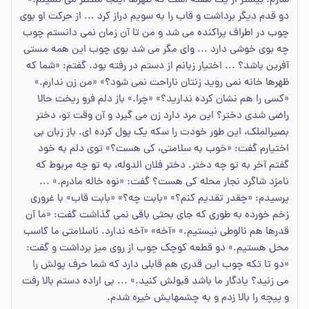
سازم. بیشتر از یک هفته است که ظهرها اینجا منتظر می نشینم.»
دو قدم دیگر برداشت و قاب را به سویم دراز کرد ... از حرکت او بوی
چوب در اطراف پراکنده می شد و من تا آن زمان نمی دانستم چوب
چه بوی خوشی دارد ... وای مگر می شد بوی چوب این همه مستی
آفرین باشد؟ ... اختیار زبانم از دستم در رفته بود. گفتم: «شما که
ظهرها خانه نمی روید زنتان ناراحت نمی شود؟» «من زن ندارم.»
«کسی را هم نشان کرده ندارید؟» «چرا.» باز دلم فرو ریخت حالا
راضی شدی دختر؟ این مرد دارد زن می گیرد و آن وقت تو، دختر
بصیرالملک، این طور خودت را سکه یک پول کرده ای. باز زبان بی
اختیارم گفت: «خوب به سلامتی، کی هست؟» توی دلم به خود
گفتم آخر به تو چه دختر. دختر فلان الدوله، به تو چه مربوط که
نامزد شاگرد نجار محله کی هست؟ گفت: «نوه خاله مادرم.» ...
پرسیدم: «چقدر تقدیم کنم؟» «بابت چه؟» «بابت قاب» با غروری
زخم خورده به طوری که جای بحثی باقی نمی گذاشت گفت: «ما آن
قدرها هم نالوطی نیستیم.» «آخه» «آخه ندارد. ناسلامتی ما کاسب
محل هستیم.» دو قطعه کوچک چوب از روی میز برداشت و گفت:
«دو تا تکه چوب این قدری هم قابلی دارد که شما حرف پولش را
می زنید؟ یادگار ما باشد قبولش کنید.» ... بی اراده دستم بالا رفت
و پیچه را بالا زدم و به چشمهایش خیره شدم.