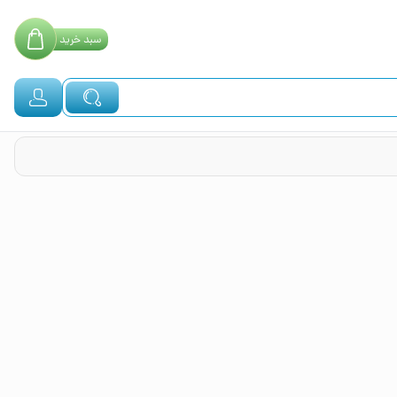
سبد
خرید