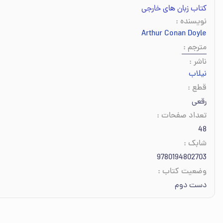
کتاب زبان های خارجی
نویسنده
:
Arthur Conan Doyle
مترجم
:
ناشر
:
نیلاب
قطع
:
رقعی
تعداد صفحات
:
48
شابک
:
9780194802703
وضعیت کتاب
:
دست دوم