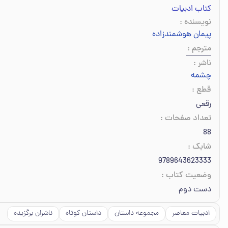
کتاب ادبیات
نویسنده
:
پیمان هوشمندزاده
مترجم
:
ناشر
:
چشمه
قطع
:
رقعی
تعداد صفحات
:
88
شابک
:
9789643623333
وضعیت کتاب
:
دست دوم
ادبیات معاصر
مجموعه داستان
داستان کوتاه
ناشران برگزیده