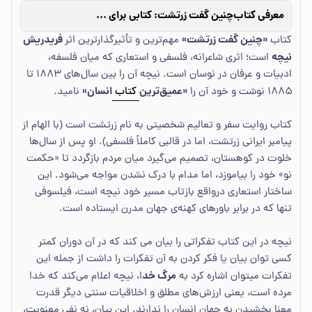
معرفی کتاب
چنین گفت زرتشت: کتابی برای همه کس و هیچ کس
«چنین گفت زرتشت»
فریدریش
کتاب
مهم‌ترین و تأثیرگذارترین اثر
نیچه
است؛ اثری شاعرانه، فلسفی و استعاری که میان فلسفه،
ادبیات و عرفان در نوسان است. نیچه آن را بین سال‌های ۱۸۸۳ تا
«عمیق‌ترین
انسان»
۱۸۸۵ نوشت و خود آن را
کتاب
نامید.
کتاب روایت سفر و تعالیم شخصیتی به نام زرتشت است (با الهام از
پیامبر ایرانی زرتشت، اما در قالبی کاملاً فلسفی). او پس از سال‌ها
خلوت در کوهستان، تصمیم می‌گیرد میان مردم بازگردد تا «حکمت
نو» خود را بیاموزد، اما مدام با درک نشدن مواجه می‌شود. این
ساختار استعاری درواقع بازتاب مسیر خود نیچه است، فیلسوفی
تنها که در برابر باورهای کهنه‌ی جهان مدرن ایستاده است.
نیچه در این کتاب تفکراتی را بیان می کند که در آن دوران کمتر
کسی توان بیان یا فکر کردن به آن تفکرات را داشت از جمله این
مرگ خد
تفکرات میتوان اشاره کرد به
ا، نیچه اعلام می‌کند که خدا
مرده است، یعنی ارزش‌های مطلق و اخلاقیات سنتی دیگر قدرت
معنا بخشیدن به جهان انسان را ندارند. این بیان، نه نفی معنویت،