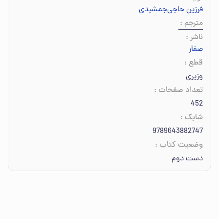
فرزین حاجی‌جمشیدی
مترجم
:
ناشر
:
صفار
قطع
:
وزیری
تعداد صفحات
:
452
شابک
:
9789643882747
وضعیت کتاب
:
دست دوم