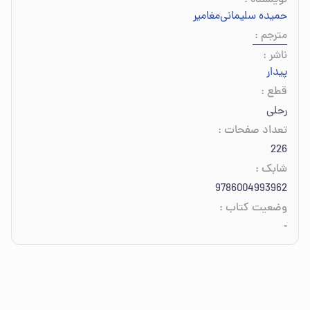
نویسنده
:
حمیده سلیمانی‌مغامیر
مترجم
:
ناشر
:
پیدار
قطع
:
رحلی
تعداد صفحات
:
226
شابک
:
9786004993962
وضعیت کتاب
:
-