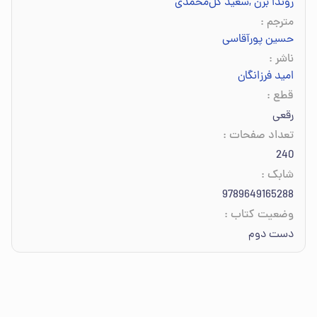
روندا برن
,
سعید گل‌محمدی
مترجم
:
حسین پورآقاسی
ناشر
:
امید فرزانگان
قطع
:
رقعی
تعداد صفحات
:
240
شابک
:
9789649165288
وضعیت کتاب
:
دست دوم