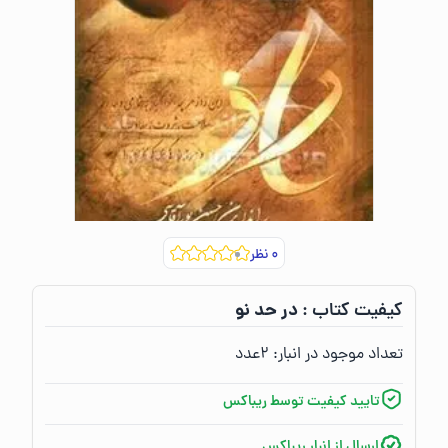
۰
نظر
در حد نو
کیفیت کتاب :‌
تعداد موجود در انبار:‌
۲
عدد
تایید کیفیت توسط ریباکس
ارسال از انبار ریباکس