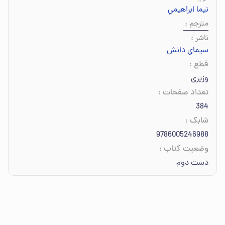
نيما ابراهيمي
مترجم
:
ناشر
:
سيماي دانش
قطع
:
وزیری
تعداد صفحات
:
384
شابک
:
9786005246988
وضعیت کتاب
:
دست دوم