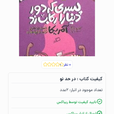
۰
نظر
در حد نو
کیفیت کتاب :‌
تعداد موجود در انبار:‌
۲
عدد
تایید کیفیت توسط ریباکس
ارسال از انبار ریباکس