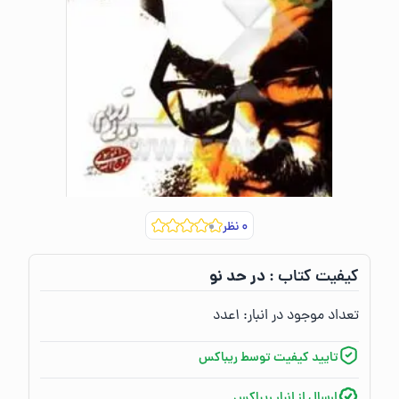
۰
نظر
در حد نو
کیفیت کتاب :‌
تعداد موجود در انبار:‌
۱
عدد
تایید کیفیت توسط ریباکس
ارسال از انبار ریباکس