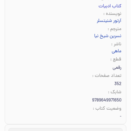
کتاب ادبیات
نویسنده
:
آرتور شنیتسلر
مترجم
:
نسرین شیخ نیا
ناشر
:
ماهی
قطع
:
رقعی
تعداد صفحات
:
352
شابک
:
9789649971650
وضعیت کتاب
:
-