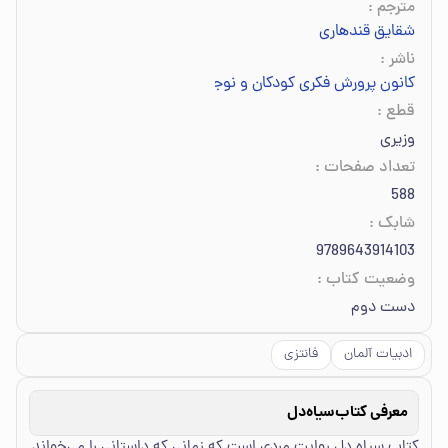
مترجم
:
شقایق قندهاری
ناشر
:
کانون پرورش فکری کودکان و نوجوانان
قطع
:
وزیری
تعداد صفحات
:
588
شابک
:
9789643914103
وضعیت کتاب
:
دست دوم
ادبیات آلمان
فانتزی
معرفی کتاب
سیاه‌دل
کتاب سیاه دل روایت مردی است که زمانی که داستانی را می‌خواند