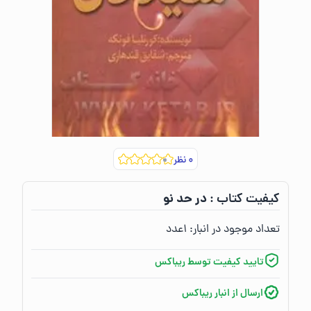
۰
نظر
در حد نو
کیفیت کتاب :‌
تعداد موجود در انبار:‌
۱
عدد
تایید کیفیت توسط ریباکس
ارسال از انبار ریباکس