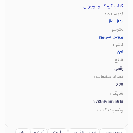
کتاب کودک و نوجوان
نویسنده
:
روآل دال
مترجم
:
پروین علی‌پور
ناشر
:
افق
قطع
:
رقعی
تعداد صفحات
:
328
شابک
:
9789643693619
وضعیت کتاب
:
-
رمان_خارجی
ادبیات انگلیس
پرفروش
کمدی
رمان