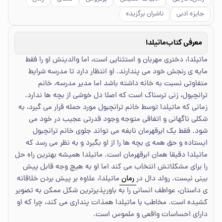
جایزه ادبی
ناشران برگزیده
معرفی کتاب
ماتیلدا
ماتیلدا، دختری مهربان و استثنایی است، اما والدینش او را فقط
مایه ی رنجش خود می پندارند. او انتظار دارد تا مدرسه شرایط
متفاوتی نسبت به خانه داشته باشد اما مدیر مدرسه، خانم
ترانچبول، زنی ترسناک است که اصلا دل خوشی از بچه ها ندارد.
زمانی که ماتیلدا توسط خانم ترانچبول مورد حمله قرار می گیرد، به
شکلی ناگهانی و اتفاقی متوجه وجود قدرتی عجیب در خود می
شود. فقط یک ابرقهرمان نابغه می تواند جلوی خانم ترانچبول
ایستاده و حق همه ی بچه ها را از او بگیرد و به نظر می رسد که
ماتیلدا دقیقا همان ابرقهرمان است. ماتیلدا همیشه بهترین راه حل
را برای مشکلاتش انتخاب می کند اما او به هیچ وجه قابل پیش
بینی نیست. رولد دال در
رمان
ماتیلدا، علاوه بر پیش بردن خلاقانه
ی داستان، عواطف انسانی را به باورپذیرترین شکل ممکن به تصویر
کشیده است. مخاطب با ماتیلدا همذات پنداری می کند، چرا که او
دارای احساسات واقعی و ملموس است.