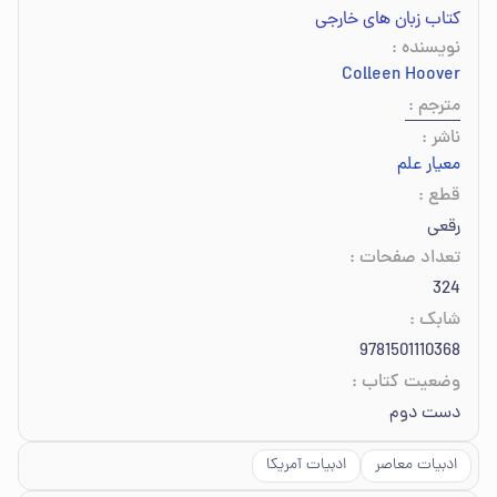
کتاب زبان های خارجی
نویسنده
:
Colleen Hoover
مترجم
:
ناشر
:
معیار علم
قطع
:
رقعی
تعداد صفحات
:
324
شابک
:
9781501110368
وضعیت کتاب
:
دست دوم
ادبیات معاصر
ادبیات آمریکا