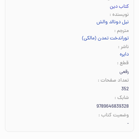
کتاب دین
نویسنده
:
نیل دونالد والش
مترجم
:
توراندخت تمدن (مالکی)
ناشر
:
دایره
قطع
:
رقعی
تعداد صفحات
:
352
شابک
:
9789646839328
وضعیت کتاب
:
-