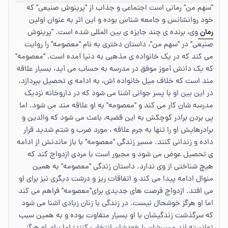
"سهم من" رمانی است اجتماعی و جذاب از "پرینوش صنیعی" که
خود روانشانس و جامعه شناس بوده و این اثر به عنوان اولین
رمان
وی، برنده ی چند جایزه ی بین المللی شده است. "پرینوش
صنیعی" در "سهم من"، داستان دختری به نام "معصومه" را روایت
می کند که در یک خانواده ی مذهبی به دنیا آمده است. "معصومه"
که یک دانش آموز موفق در مدرسه به حساب می آید، بسیار علاقه
مند است که خلاف میل خانواده اش، به ادامه ی تحصیل بپردازد.
در این بین او با پسر جوانی آشنا می شود که در داروخانه نزدیک
مدرسه شان کار می کند و "معصومه" به او علاقه مند می شود. اما
پی بردن برادر کوچکش به این قضیه، باعث می شود که والدین و
برادرهایش او را تنها به جرم علاقه ، مورد ضرب و شتم شدید قرار
داده و زندانی کنند. مسیر زندگی "معصومه" با باز ماندنش از ادامه
ی تحصیل عوض می شود و مجبور است با مردی ازدواج کند که
هیچ شناختی از وی ندارد. داستان زندگی "معصومه" به همین
منوال ادامه پیدا می کند و اتفاقات ریز و درشت دیگری نیز برای او
می افتد. ازدواج فرصت های جدیدی برای"معصومه" فراهم می کند
اما او هرگز خوشحال نیست. در زندگی با زنان زیادی آشنا می شود
که سرگذشت زندگیشان با او بسیار متفاوت بوده و به همین سبب