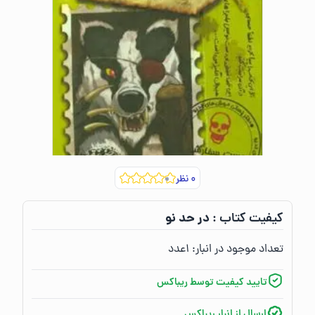
۰
نظر
در حد نو
کیفیت کتاب :‌
تعداد موجود در انبار:‌
۱
عدد
تایید کیفیت توسط ریباکس
ارسال از انبار ریباکس