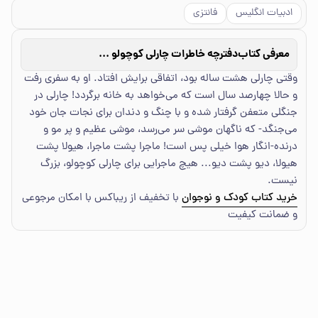
ادبیات انگلیس
فانتزی
معرفی کتاب
دفترچه خاطرات چارلی کوچولو 8/جنگل جمجمه
وقتی چارلی هشت ساله بود، اتفاقی برایش افتاد. او به سفری رفت
و حالا چهارصد سال است که می‌خواهد به خانه برگردد! چارلی در
جنگلی متعفن گرفتار شده و با چنگ و دندان برای نجات جان خود
می‌جنگد- که ناگهان موشی سر می‌رسد، موشی عظیم و پر مو و
درنده-انگار هوا خیلی پس است! ماجرا پشت ماجرا، هیولا پشت
هیولا، دیو پشت دیو... هیچ ماجرایی برای چارلی کوچولو، بزرگ
نیست.
خرید کتاب کودک و نوجوان
با تخفیف از ریباکس با امکان مرجوعی
و ضمانت کیفیت