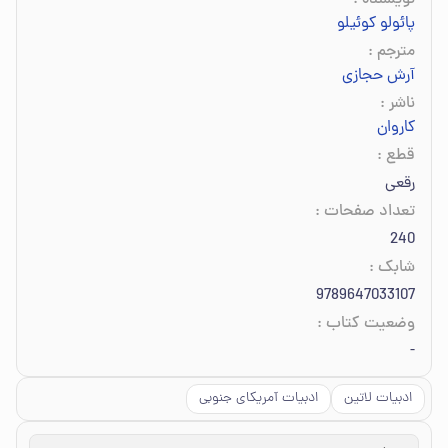
نویسنده
:
پائولو کوئیلو
مترجم
:
آرش حجازی
ناشر
:
کاروان
قطع
:
رقعی
تعداد صفحات
:
240
شابک
:
9789647033107
وضعیت کتاب
:
-
ادبیات لاتین
ادبیات آمریکای جنوبی