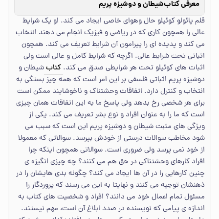
معرفی کتاب
شیطان و دوشیزه پریم
قلم پائولو کوئیلو حال وهوای خاصی ایجاد می کند. او یک شرایط
عالی را همچون کاری که در ریاضی و فیزیک انجام می دهند انتخاب
می کند و پدیده ای را پیرامون آن شرایط تعریف می کند. همچون
اثباتی تحت شرایط عالی. اگرچه که شرایط کامل و عالی است ولی
اثبات های کوئیلو تحت هر شرایطی صدق می کند.
کتاب
شیطان و
دوشیزه پریم اثباتی فلسفی بر این امر است که همه چیز بستگی به
انتخاب و کنترل دارد. اتفاقات وحشتناک و ناخوشایند ممکن است
برای هر شخصی رخ بدهد ولی پاسخ ما به این اتفاقات همان چیزی
است که ما را به عنوان افراد و نوع بشر تعریف می کند. یکی از
ویژگی های مثبت شیطان و دوشیزه پریم این است که سبب می
شود مخاطب سوالات درستی از خودش بپرسد. سوالاتی که معمولا
از خود نمی پرسد ولی ضروری است. سوالاتی همچون اینکه چرا
افراد کارهای وحشتناکی در حق هم می کنند؟ چه چیزی انگیزه ی
چنین کارهایی را در آن ها ایجاد می کند؟ چگونه بدی هایشان را در
ذهنشان توجیه می کنند و نهایتا به این می رسند که پروردگار را
مسئول تمام اعمال خود می دانند؟ افراد و شخصیت های کتاب به
اندازه ی پیامی که نویسنده در صدد ابلاغ آن است، مهم نیستند.