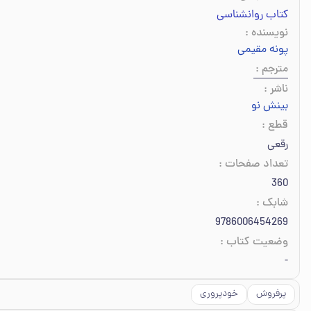
کتاب روانشناسی
نویسنده
:
پونه مقیمی
مترجم
:
ناشر
:
بینش نو
قطع
:
رقعی
تعداد صفحات
:
360
شابک
:
9786006454269
وضعیت کتاب
:
-
پرفروش
خودپروری