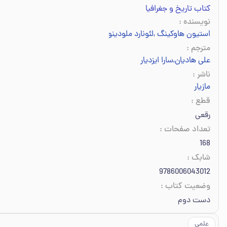
کتاب تاریخ و جغرافیا
نویسنده
:
استیون هاوکینگ
,
لئونارد ملودینو
مترجم
:
علی هادیان
,
سارا ایزدیار
ناشر
:
مازیار
قطع
:
رقعی
تعداد صفحات
:
168
شابک
:
9786006043012
وضعیت کتاب
:
دست دوم
علمی