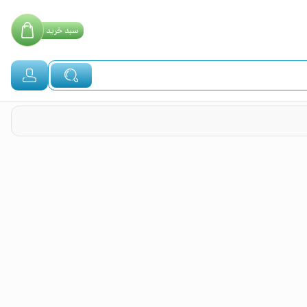
سبد
خرید