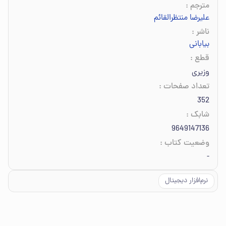
مترجم
:
علیرضا منتظرالقائم
ناشر
:
بیابانی
قطع
:
وزیری
تعداد صفحات
:
352
شابک
:
9649147136
وضعیت کتاب
:
-
نرم‌افزار دیجیتال