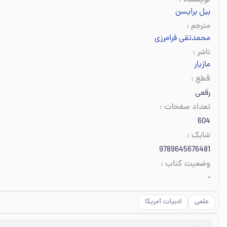
نویسنده
:
بیل برایسن
مترجم
:
محمدتقی فرامرزی
ناشر
:
مازیار
قطع
:
رقعی
تعداد صفحات
:
604
شابک
:
9789645676481
وضعیت کتاب
:
-
علمی
ادبیات آمریکا