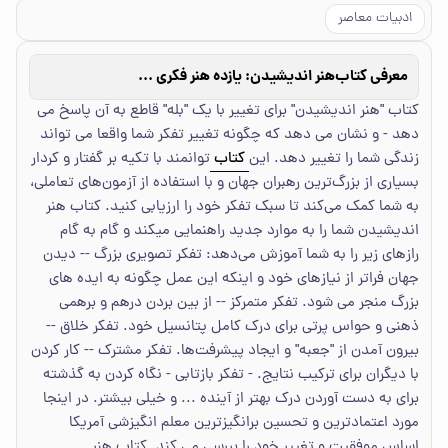
ادبیات معاصر
معرفی کتاب
هنر اندیشیدن: یازده هنر فکری مردمان موفق
کتاب "هنر اندیشیدن" برای تغییر با یک "بله" قاطع به آن پاسخ می
دهد - و نشان می دهد که چگونه تغییر تفکر شما واقعا می تواند
زندگی شما را تغییر دهد. این
کتاب
توانمند با تکیه بر گفتار و کردار
بسیاری از بزرگ‌ترین رهبران جهان و با استفاده از آزمون‌های تعاملی،
به شما کمک می‌کند تا سبک تفکر خود را ارزیابی کنید. کتاب هنر
اندیشیدن شما را به موارد جدید راهنمایی میکند و گام به گام
رازهای زیر را به شما آموزش می‌دهد: تفکر تصویری بزرگ -- دیدن
جهان فراتر از نیازهای خود و اینکه این عمل چگونه به ایده های
بزرگ منجر می شود. تفکر متمرکز -- از بین بردن درهم و برهمی
ذهنی و حواس پرتی برای درک کامل پتانسیل خود. تفکر خلاق --
بیرون آمدن از "جعبه" و ایجاد پیشرفت‌ها. تفکر مشترک -- کار کردن
با دیگران برای ترکیب نتایج. - تفکر بازتابی - نگاه کردن به گذشته
برای به دست آوردن درک بهتر از آینده ... و خیلی بیشتر. در اینجا
مورد اعتمادترین و تحسین برانگیزترین معلم انگیزشی آمریکا
اساس موفقیت و تغییر خود را بررسی می کند. کتاب هنر