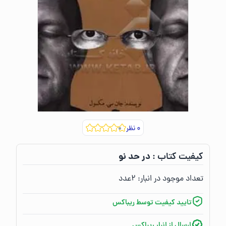
۰
نظر
در حد نو
کیفیت کتاب :‌
تعداد موجود در انبار:‌
۲
عدد
تایید کیفیت توسط ریباکس
ارسال از انبار ریباکس