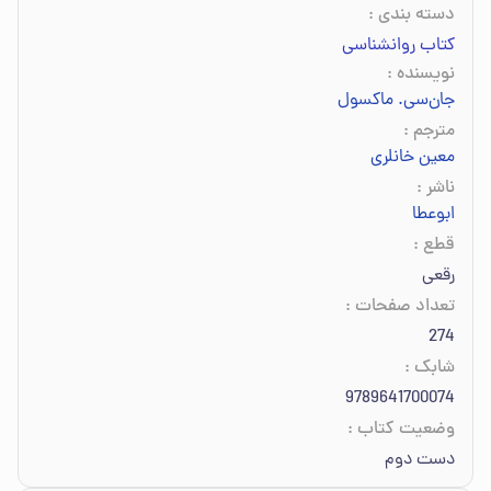
دسته بندی
:
کتاب روانشناسی
نویسنده
:
جان‌سی. ماکسول
مترجم
:
معین خانلری
ناشر
:
ابوعطا
قطع
:
رقعی
تعداد صفحات
:
274
شابک
:
9789641700074
وضعیت کتاب
:
دست دوم