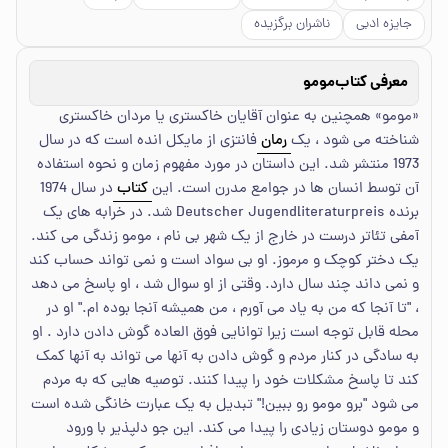
جایزه ادبی
ناشران برگزیده
معرفی کتاب
مومو
«مومو» همچنین به عنوان آقایان خاکستری یا مردان خاکستری
شناخته می شود ، یک
رمان
فانتزی از مایکل انده است که در سال
1973 منتشر شد. این داستان در مورد مفهوم زمان و نحوه استفاده
آن توسط انسان ها در جوامع مدرن است. این
کتاب
در سال 1974
برنده Deutscher Jugendliteraturpreis شد. در خرابه های یک
آمفی تئاتر درست در خارج از یک شهر بی نام ، مومو زندگی می کند.
یک دختر کوچک و مرموز. او بی سواد است و نمی تواند حساب کند
و نمی داند چند سال دارد. وقتی از او سوال شد ، او پاسخ می دهد
، "تا آنجا که من به یاد می آورم ، من همیشه آنجا بوده ام." او در
محله قابل توجه است زیرا توانایی فوق العاده گوش دادن دارد . او
به سادگی در کنار مردم و گوش دادن به آنها می تواند به آنها کمک
کند تا پاسخ مشکلات خود را پیدا کنند. توصیه هایی که به مردم
می شود "برو مومو رو ببین!" تبدیل به یک عبارت خانگی شده است
و مومو دوستان زیادی را پیدا می کند. این جو دلپذیر با ورود