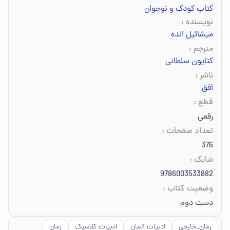
کتاب کودک و نوجوان
نویسنده
:
میشائیل انده
مترجم
:
کتایون سلطانی
ناشر
:
افق
قطع
:
رقعی
تعداد صفحات
:
376
شابک
:
9786003533882
وضعیت کتاب
:
دست دوم
رمان_خارجی
ادبیات آلمان
ادبیات کلاسیک
رمان