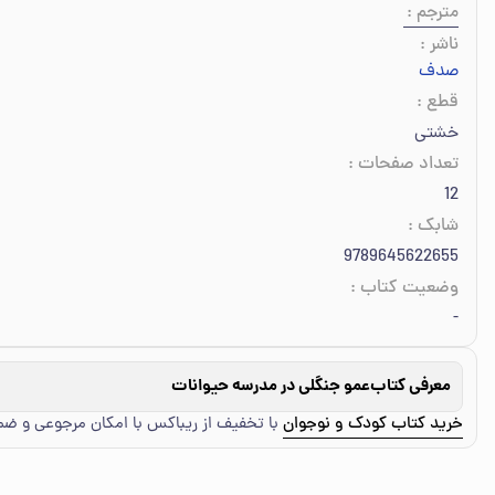
مترجم
:
ناشر
:
صدف
قطع
:
خشتی
تعداد صفحات
:
12
شابک
:
9789645622655
وضعیت کتاب
:
-
معرفی کتاب
عمو جنگلی در مدرسه حیوانات
خرید کتاب کودک و نوجوان
با تخفیف از ریباکس با امکان مرجوعی و ض