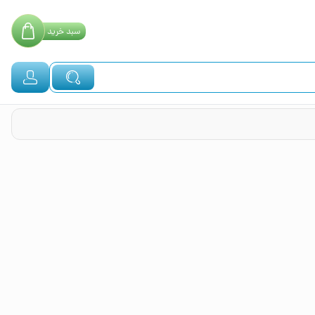
سبد
خرید