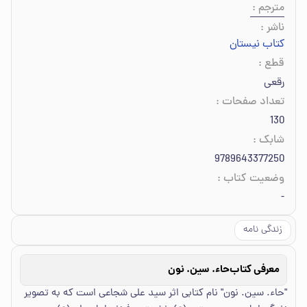
مترجم
:
ناشر
:
کتاب نیستان
قطع
:
رقعی
تعداد صفحات
:
130
شابک
:
9789643377250
وضعیت کتاب
:
-
زندگی نامه
معرفی کتاب
حاء. سین. نون
"حاء. سین. نون" نام کتابی اثر سید علی شجاعی است که به تصویر