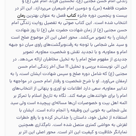
زندگی امام حسن مجتبی (ع)، نخستین فرزند امام علی (ع) و
حضرت فاطمه (س)، و دومین امام شیعیان می‌پردازد. این اثر در
بیست و پنجمین دوره جایزه
کتاب
فصل به عنوان بهترین
رمان
انتخاب شده است. این کتاب صوتی به تفصیل روایت زندگی امام
حسن مجتبی (ع) از زمان شهادت حضرت علی (ع) تا روز شهادت
ایشان را به تصویر می‌کشد. محور اصلی این اثر موضوع صلح است
و سید علی شجاعی با توجه به رفت‌وبرگشت‌های راوی میان دو جبهه
امام و معاویه، و با تجدید نقش و شخصیت معاویه، تصویر
جدیدی از مفهوم صلح امام را به تخیل مخاطبان ارائه می‌دهد. در
این اثر، نویسنده بررسی و تحلیل 11 سال آخر زندگی امام حسن
مجتبی (ع) که شامل دوره صلح و سپس شهادت ایشان است، را به
ارمغان می‌آورد. او با شرح شخصیت و رفتار امام حسن در مواجهه با
تدابیر معاویه، سعی دارد اطلاعات نو آوری و پنهانی از انتخاب‌های
امام را برای خوانندهان عرضه کند. نگاه به تاریخ اسلام با تمرکز بر
ائمه اهل بیت و خصوصیات آن‌ها مساله‌ای پیچیده است ولی سید
علی شجاعی به خوبی این وظیفه را انجام داده است. ایشان با
استفاده از تخیل خود، داستان را جذاب‌تر کرده و با رفع خطرات
لغزش به حواشی کمتری متصل شده است. نام‌گذاری همچنین
نمایانگر خلاقیت و کیفیت این اثر است. محور اصلی این اثر بر