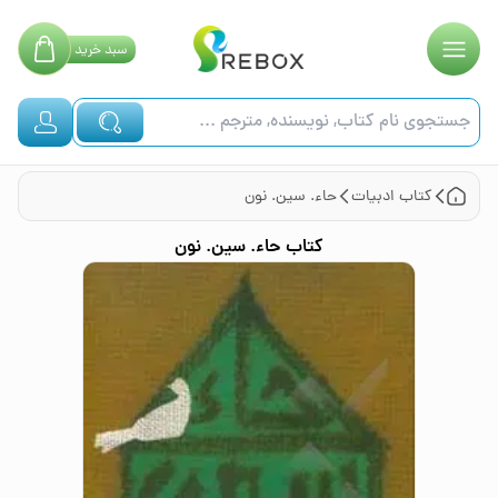
سبد
خرید
کتاب
ادبیات
حاء. سین. نون
کتاب
حاء. سین. نون