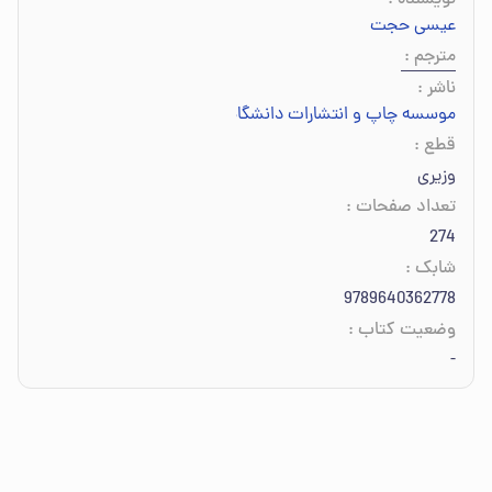
نویسنده
:
عیسی حجت
مترجم
:
ناشر
:
موسسه چاپ و انتشارات دانشگاه تهران
قطع
:
وزیری
تعداد صفحات
:
274
شابک
:
9789640362778
وضعیت کتاب
:
-