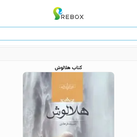
کتاب
هلالوش