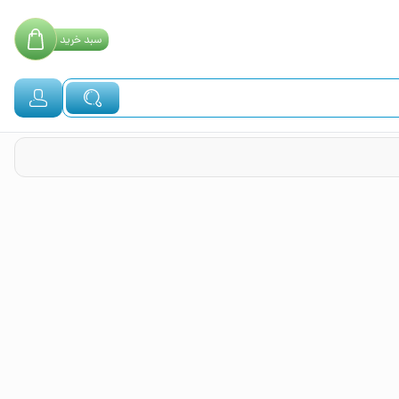
سبد
خرید