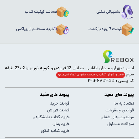
پشتیبانی تلفنی
ضمانت کیفیت کتاب
فرصت 7 روزه بازگشت
خرید مستقیم از ریباکس
آدرس: تهران، میدان انقلاب، خیابان 12 فروردین، کوچه نوروز پلاک 27 طبقه
سوم.
خرید و فروش کتاب به صورت حضوری انجام‌ نمی‌پذیرد
کد پستی : ۱۳۱۴۶۸۵۳۵۵
پیوند های مفید
پیوند های مفید
اعتماد به ما
فرایند خرید
قوانین و مقررات
فرایند فروش
موقعیت های شغلی
خرید کتاب دانشگاهی
سوالات متداول
خرید رمان
خرید کتاب کنکور