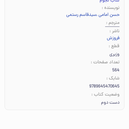
کتاب نجوم
نویسنده
:
حسن امامی
,
سیدقاسم رستمی
مترجم
:
ناشر
:
فروزش
قطع
:
وزیری
تعداد صفحات
:
564
شابک
:
9789645470645
وضعیت کتاب
:
دست دوم