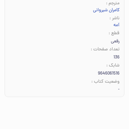
مترجم
:
کامران شیروانی
ناشر
:
آمه
قطع
:
رقعی
تعداد صفحات
:
136
شابک
:
9646061516
وضعیت کتاب
:
-