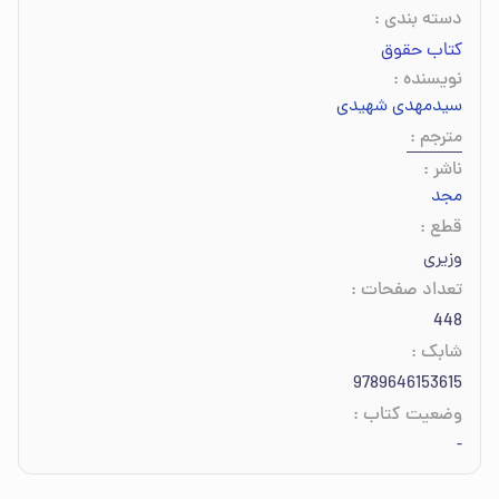
دسته بندی
:
کتاب حقوق
نویسنده
:
سیدمهدی شهیدی
مترجم
:
ناشر
:
مجد
قطع
:
وزیری
تعداد صفحات
:
448
شابک
:
9789646153615
وضعیت کتاب
:
-