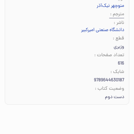
منوچهر نیک‌آذر
مترجم
:
ناشر
:
دانشگاه صنعتی امیرکبیر
قطع
:
وزیری
تعداد صفحات
:
616
شابک
:
9789644630187
وضعیت کتاب
:
دست دوم