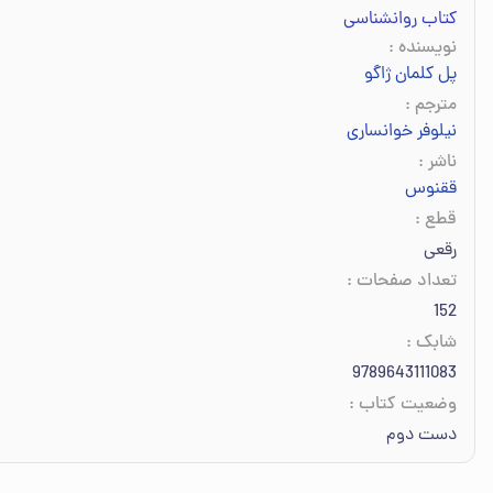
کتاب روانشناسی
نویسنده
:
پل کلمان ژاگو
مترجم
:
نیلوفر خوانساری‌
ناشر
:
ققنوس
قطع
:
رقعی
تعداد صفحات
:
152
شابک
:
9789643111083
وضعیت کتاب
:
دست دوم