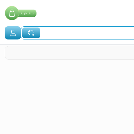
سبد
خرید